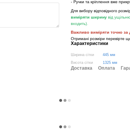
- Ручки та кріплення вже прикр
Для вибору відповідного розмір
виміряти ширину
від ущільню
входить).
Важливо виміряти точно за 
Отримані розміри перевірте ще
Характеристики
Ширина сітки
445 мм
Висота сітки
1325 мм
Доставка
Оплата
Гар