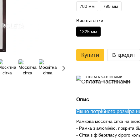
780 мм
795 мм
Висота сітки
1325 мм
Купити
В кредит
ОПЛАТА ЧАСТИНАМИ
3 платежі по 206.67 грн
Опис
Якщо потрібного розміра н
Рамкова москітна сітка на вікн
- Рамка з алюмінію, покрита 
- Сітка з фібергласу сірого кол