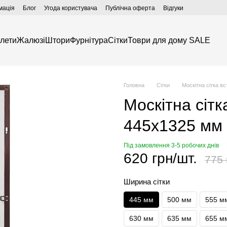
мація
Блог
Угода користувача
Публічна оферта
Відгуки
лети
Жалюзі
Штори
Фурнітура
Сітки
Товри для дому SALE
Головна
Сітки
Москітна сітка в
Москітна сітк
445х1325 мм
Під замовлення 3-5 робочих днів
620 грн/шт.
775 
Ширина сітки
445 мм
500 мм
555 м
630 мм
635 мм
655 м