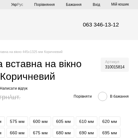
Мій кошик
Порівняння
Укр
Рус
Бажання
Вхід
063 346-13-12
ставна на вікно 445х1325 мм Коричневий
а вставна на вікно
Артикул
310015814
 Коричневий
Написати відгук
грн/шт.
Порівняти
В бажання
м
575 мм
600 мм
605 мм
610 мм
620 мм
м
660 мм
675 мм
680 мм
690 мм
695 мм