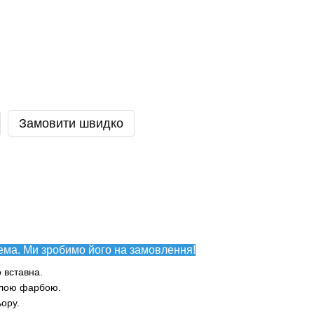
Замовити швидко
ема. Ми зробимо його на замовлення!
о вставна.
білою фарбою.
ьору.