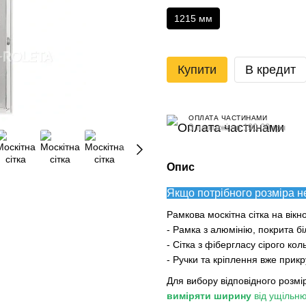
1215 мм
Купити
В кредит
ОПЛАТА ЧАСТИНАМИ
3 платежі по 190.00 грн
Опис
Якщо потрібного розміра н
Рамкова москітна сітка на вікн
- Рамка з алюмінію, покрита 
- Сітка з фібергласу сірого кол
- Ручки та кріплення вже прикр
Для вибору відповідного розмір
виміряти ширину
від ущільню