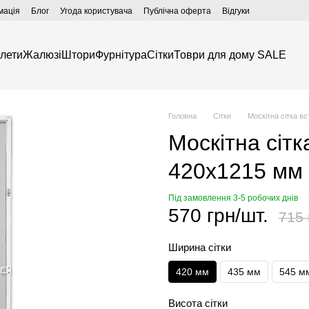
мація
Блог
Угода користувача
Публічна оферта
Відгуки
лети
Жалюзі
Штори
Фурнітура
Сітки
Товри для дому SALE
Головна
Сітки
Москітна сітка в
Москітна сітк
420х1215 мм 
Під замовлення 3-5 робочих днів
570 грн/шт.
715 
Ширина сітки
420 мм
435 мм
545 м
Висота сітки