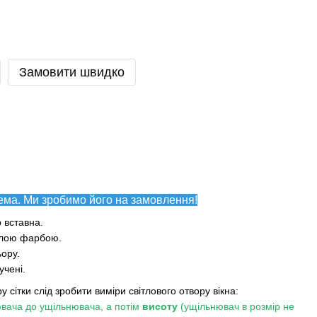
Замовити швидко
ема. Ми зробимо його на замовлення!
о вставна.
білою фарбою.
ьору.
учені.
у сітки слід зробити виміри світлового отвору вікна:
вача до ущільнювача, а потім
висоту
(ущільнювач в розмір не