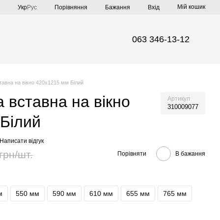
Мій кошик
Порівняння
Укр
Рус
Бажання
Вхід
063 346-13-12
ставна на вікно 420х1215 мм Білий
а вставна на вікно
Артикул
310009077
Білий
Написати відгук
грн/шт.
Порівняти
В бажання
м
550 мм
590 мм
610 мм
655 мм
765 мм