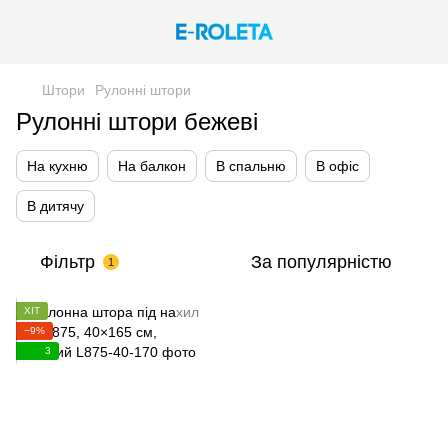
Штори
Рулонні штори
Рулонні штори бежеві
На кухню
На балкон
В спальню
В офіс
В дитячу
Фільтр
За популярністю
1
ХІТ
−9%
3