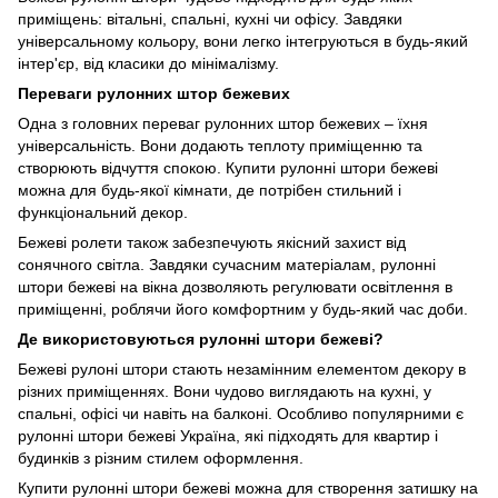
приміщень: вітальні, спальні, кухні чи офісу. Завдяки
універсальному кольору, вони легко інтегруються в будь-який
інтер'єр, від класики до мінімалізму.
Переваги рулонних штор бежевих
Одна з головних переваг рулонних штор бежевих – їхня
універсальність. Вони додають теплоту приміщенню та
створюють відчуття спокою. Купити рулонні штори бежеві
можна для будь-якої кімнати, де потрібен стильний і
функціональний декор.
Бежеві ролети також забезпечують якісний захист від
сонячного світла. Завдяки сучасним матеріалам, рулонні
штори бежеві на вікна дозволяють регулювати освітлення в
приміщенні, роблячи його комфортним у будь-який час доби.
Де використовуються рулонні штори бежеві?
Бежеві рулоні штори стають незамінним елементом декору в
різних приміщеннях. Вони чудово виглядають на кухні, у
спальні, офісі чи навіть на балконі. Особливо популярними є
рулонні штори бежеві Україна, які підходять для квартир і
будинків з різним стилем оформлення.
Купити рулонні штори бежеві можна для створення затишку на