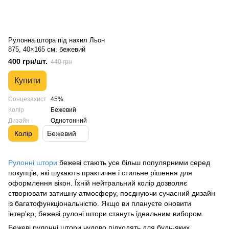
Рулонна штора під нахил Льон
875, 40×165 см, бежевий
400 грн/шт.
440 грн
Купити
Сонцезахист
45%
Колір
Бежевий
Дизайн
Однотонний
Колір
Бежевий
Рулонні штори
бежеві стають усе більш популярними серед
покупців, які шукають практичне і стильне рішення для
оформлення вікон. Їхній нейтральний колір дозволяє
створювати затишну атмосферу, поєднуючи сучасний дизайн
із багатофункціональністю. Якщо ви плануєте оновити
інтер'єр, бежеві рулоні штори стануть ідеальним вибором.
Бежеві рулонні штори чудово підходять для будь-яких