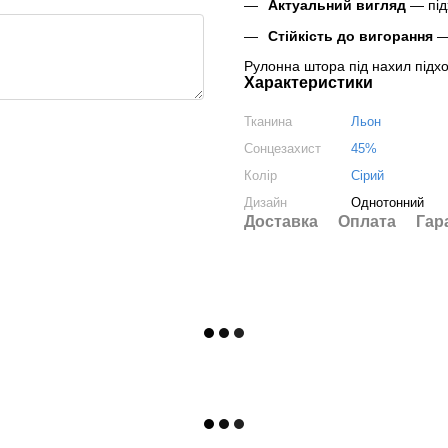
Актуальний вигляд
— підх
Стійкість до вигорання
— 
Рулонна штора під нахил підход
Характеристики
Тканина
Льон
Сонцезахист
45%
Колір
Сірий
Дизайн
Однотонний
Доставка
Оплата
Гар