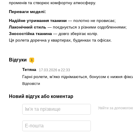
променів та створює комфортну атмосферу.
Переваги моделі:
Надійне утримання тканини
— полотно не провисає;
Лаконічний стиль
— поєднується з різними оздобленнями;
Зносостійка тканина
— довго зберігає колір.
Ця ролета доречна у квартирах, будинках та офісах.
Відгуки
1
Тетяна
17.03.2026 в 22:33
Гарні ролети, м'яко піднімаються, бонусом є нижня фікс
Відповісти
Новий відгук або коментар
Увійти за допомогою