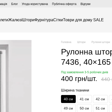
мація
Блог
Угода користувача
Публічна оферта
Відгуки
лети
Жалюзі
Штори
Фурнітура
Сітки
Товри для дому SALE
Головна
Штори
Рулонні штори
Рулонна штор
7436, 40×165 
Під замовлення 3-5 робочих днів
400 грн/шт.
440 
Ширина тканини
40 см
41 см
42 см
49 см
50 см
51 см