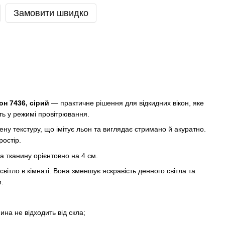
Замовити швидко
н 7436, сірий
— практичне рішення для відкидних вікон, яке
іть у режимі провітрювання.
ну текстуру, що імітує льон та виглядає стримано й акуратно.
ростір.
 тканину орієнтовно на 4 см.
вітло в кімнаті. Вона зменшує яскравість денного світла та
.
на не відходить від скла;