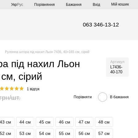
Мій кошик
Порівняння
Укр
Рус
Бажання
Вхід
063 346-13-12
Рулонна штора під нахил Льон 7436, 40×165 см, сірий
а під нахил Льон
Артикул
L7436-
40-170
см, сірий
1 відгук
грн/шт.
Порівняти
В бажання
43 см
44 см
45 см
46 см
47 см
48 см
52 см
53 см
54 см
55 см
56 см
57 см