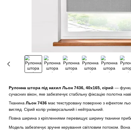
Рулонна штора під нахил Льон 7436, 40х165, сірий
— функц
сучасних вікон, яке забезпечує стабільну фіксацію полотна нав
Тканина
Льон 7436
має текстуровану поверхню з ефектом льо
вигляд. Сірий колір універсальний і нейтральний.
Повна ширина з кріпленнями перевищує ширину тканини прибл
Модель забезпечує зручне керування світловим потоком. Вона