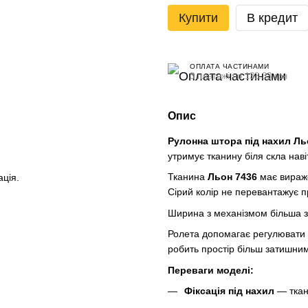
Купити
В кредит
ОПЛАТА ЧАСТИНАМИ
3 платежі по 133.33 грн
Опис
Рулонна штора під нахил Льо
утримує тканину біля скла нав
Тканина
Льон 7436
має вираже
ація.
Сірий колір не перевантажує п
Ширина з механізмом більша за
Ролета допомагає регулювати с
робить простір більш затишним
Переваги моделі:
Фіксація під нахил
— ткани