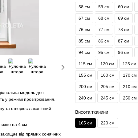
58 см
59 см
60 см
67 см
68 см
69 см
76 см
77 см
78 см
85 см
86 см
87 см
94 см
95 см
96 см
115 см
120 см
125 см
155 см
160 см
170 см
200 см
205 см
210 см
іональна модель для
240 см
245 см
250 см
іть у режимі провітрювання.
ну та створює лаконічний
Висота тканини
165 см
220 см
изно на 4 см.
 захищає від прямих сонячних