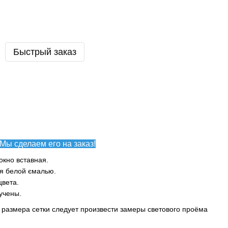
Быстрый заказ
Мы сделаем его на заказ!
окно вставная.
ая белой ємалью.
цвета.
учены.
размера сетки следует произвести замеры светового проёма