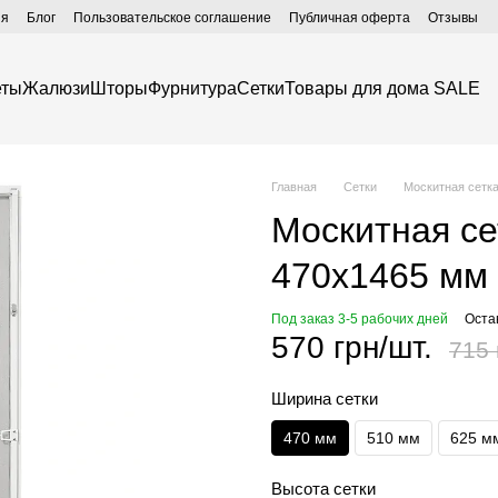
ия
Блог
Пользовательское соглашение
Публичная оферта
Отзывы
еты
Жалюзи
Шторы
Фурнитура
Сетки
Товары для дома SALE
Главная
Сетки
Москитная сетка
Москитная се
470х1465 мм
Под заказ 3-5 рабочих дней
Оста
570 грн/шт.
715 
Ширина сетки
470 мм
510 мм
625 м
Высота сетки