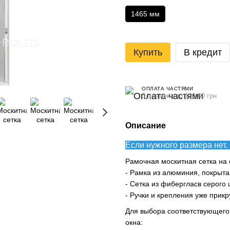
1465 мм
Купить
В кредит
ОПЛАТА ЧАСТЯМИ
3 платежа по 190.00 грн
Описание
Если нужного размера нет. 
Рамочная москитная сетка на 
- Рамка из алюминия, покрыт
- Сетка из фибергласв серого 
- Ручки и крепления уже прикр
Для выбора соответствующего 
окна: