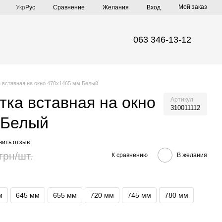
Мой заказ
Сравнение
Укр
Рус
Желания
Вход
063 346-13-12
 вставная на окно 470х1465 мм Белый
тка вставная на окно
Артикул
310011112
 Белый
вить отзыв
грн/шт.
К сравнению
В желания
м
645 мм
655 мм
720 мм
745 мм
780 мм