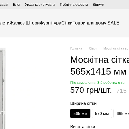
мація
Блог
Угода користувача
Публічна оферта
Відгуки
лети
Жалюзі
Штори
Фурнітура
Сітки
Товри для дому SALE
Головна
Сітки
Москітна сітка в
Москітна сітк
565х1415 мм 
Під замовлення 3-5 робочих днів
570 грн/шт.
715 
Ширина сітки
565 мм
570 мм
665 м
Висота сітки