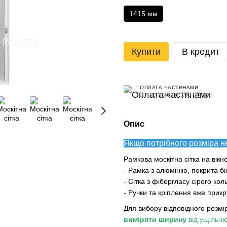
1415 мм
Купити
В кредит
ОПЛАТА ЧАСТИНАМИ
3 платежі по 190.00 грн
Опис
Якщо потрібного розміра н
Рамкова москітна сітка на вікн
- Рамка з алюмінію, покрита 
- Сітка з фібергласу сірого кол
- Ручки та кріплення вже прикр
Для вибору відповідного розмір
виміряти ширину
від ущільню