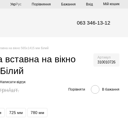
Мій кошик
Порівняння
Укр
Рус
Бажання
Вхід
063 346-13-12
ставна на вікно 565х1415 мм Білий
а вставна на вікно
Артикул
310010726
Білий
Написати відгук
грн/шт.
Порівняти
В бажання
м
725 мм
780 мм