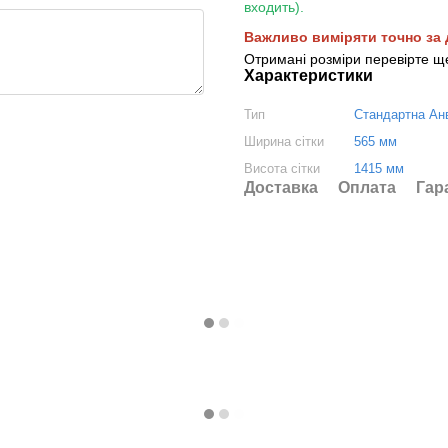
входить).
Важливо виміряти точно за 
Отримані розміри перевірте ще
Характеристики
Тип
Стандартна Ан
Ширина сітки
565 мм
Висота сітки
1415 мм
Доставка
Оплата
Гар