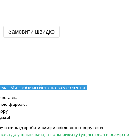
Замовити швидко
ема. Ми зробимо його на замовлення!
о вставна.
білою фарбою.
ьору.
учені.
у сітки слід зробити виміри світлового отвору вікна:
вача до ущільнювача, а потім
висоту
(ущільнювач в розмір не