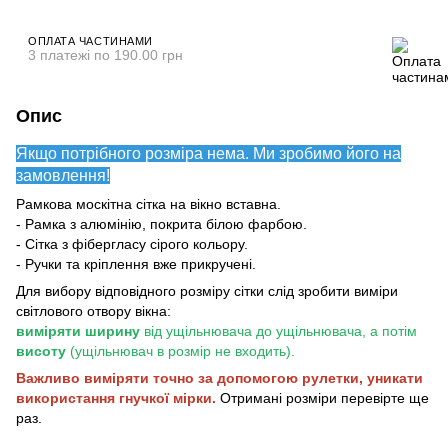
ОПЛАТА ЧАСТИНАМИ
3 платежі по 190.00 грн
Опис
Якщо потрібного розміра нема. Ми зробимо його на
замовлення!
Рамкова москітна сітка на вікно вставна.
- Рамка з алюмінію, покрита білою фарбою.
- Сітка з фібергласу сірого кольору.
- Ручки та кріплення вже прикручені.
Для вибору відповідного розміру сітки слід зробити виміри
світлового отвору вікна:
виміряти ширину
від ущільнювача до ущільнювача, а потім
висоту
(ущільнювач в розмір не входить).
Важливо виміряти точно за допомогою рулетки, уникати
використання гнучкої мірки.
Отримані розміри перевірте ще
раз.