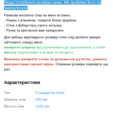
Якщо потрібного розміра нема. Ми зробимо його на
замовлення!
Рамкова москітна сітка на вікно вставна.
- Рамка з алюмінію, покрита білою фарбою.
- Сітка з фібергласу сірого кольору.
- Ручки та кріплення вже прикручені.
Для вибору відповідного розміру сітки слід зробити виміри
світлового отвору вікна:
виміряти ширину
від ущільнювача до ущільнювача, а потім
висоту
(ущільнювач в розмір не входить).
Важливо виміряти точно за допомогою рулетки, уникати
використання гнучкої мірки.
Отримані розміри перевірте ще
раз.
Характеристики
Тип
Стандартна Анвіс
Ширина сітки
490 мм
Висота сітки
1255 мм