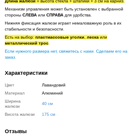
Длина жалюзи
= высота стекла + штапики + 3 см на карниз.
Механизм управления может быть установлен с выбранной
стороны
СЛЕВА
или
СПРАВА
для удобства.
Нижняя фиксация жалюзи играет немаловажную роль в их
стабильности и безопасности.
Есть на выбор:
пластмассовые уголки
,
леска
или
металлический трос
.
Если нужного размера нет, свяжитесь с нами. Сделаем его на
заказ.
Характеристики
Цвет
Лавандовий
Материал
Алюминий
Ширина
40 см
жалюзи
Висота жалюзи
175 см
Отзывы