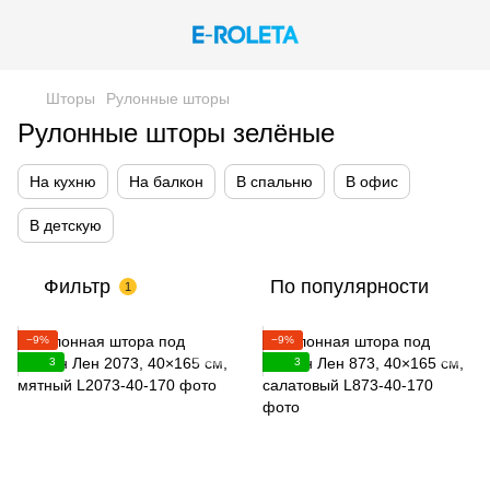
Шторы
Рулонные шторы
Рулонные шторы зелёные
На кухню
На балкон
В спальню
В офис
В детскую
Фильтр
По популярности
1
−9%
−9%
3
3