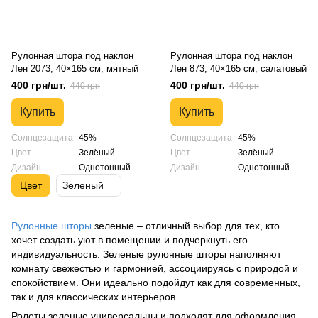
Рулонная штора под наклон
Рулонная штора под наклон
Лен 2073, 40×165 см, мятный
Лен 873, 40×165 см, салатовый
400 грн/шт.
400 грн/шт.
440 грн
440 грн
Купить
Купить
Солнцезащита
45%
Солнцезащита
45%
Цвет
Зелёный
Цвет
Зелёный
Дизайн
Однотонный
Дизайн
Однотонный
Цвет
Зеленый
Рулонные шторы
зеленые – отличный выбор для тех, кто
хочет создать уют в помещении и подчеркнуть его
индивидуальность. Зеленые рулонные шторы наполняют
комнату свежестью и гармонией, ассоциируясь с природой и
спокойствием. Они идеально подойдут как для современных,
так и для классических интерьеров.
Ролеты зеленые универсальны и подходят для оформления