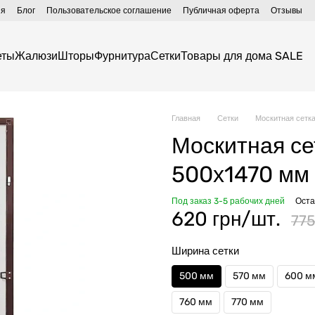
ия
Блог
Пользовательское соглашение
Публичная оферта
Отзывы
еты
Жалюзи
Шторы
Фурнитура
Сетки
Товары для дома SALE
Главная
Сетки
Москитная сетк
Москитная се
500х1470 мм
Под заказ 3-5 рабочих дней
Оста
620 грн/шт.
775
Ширина сетки
500 мм
570 мм
600 м
760 мм
770 мм