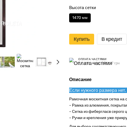
Высота сетки
1470 мм
Купить
В кредит
ОПЛАТА ЧАСТЯМИ
3 платежа по 206.67 грн
Описание
Если нужного размера нет.
Рамочная москитная сетка на о
- Рамка из алюминия, покрыта
- Сетка из фибергласв серого ц
- Ручки и крепления уже прикр
Для выбора соответствующего 