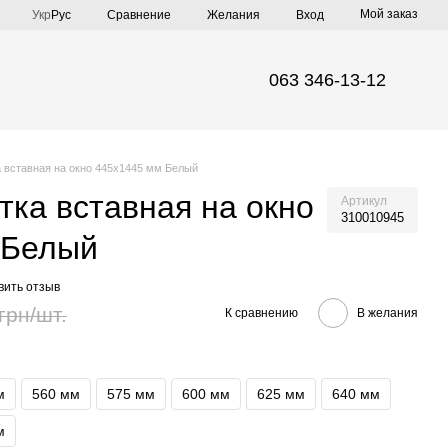
Мой заказ
Сравнение
Укр
Рус
Желания
Вход
063 346-13-12
 вставная на окно 445х1445 мм Белый
тка вставная на окно
Артикул
310010945
 Белый
вить отзыв
грн/шт.
К сравнению
В желания
м
560 мм
575 мм
600 мм
625 мм
640 мм
м