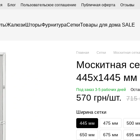
ия
Блог
Пользовательское соглашение
Публичная оферта
Отзывы
еты
Жалюзи
Шторы
Фурнитура
Сетки
Товары для дома SALE
Главная
Сетки
Москитная сетка
Москитная се
445х1445 мм
Под заказ 3-5 рабочих дней
Оста
570 грн/шт.
715 
Ширина сетки
445 мм
475 мм
500 м
650 мм
675 мм
695 м