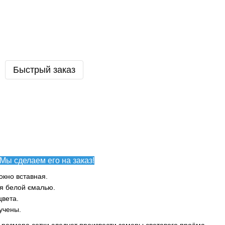
Быстрый заказ
Мы сделаем его на заказ!
окно вставная.
ая белой ємалью.
цвета.
учены.
размера сетки следует произвести замеры светового проёма